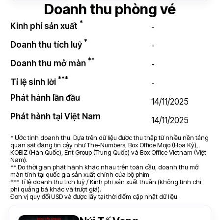
Doanh thu phòng vé
*
Kinh phí sản xuất
-
*
Doanh thu tích luỹ
-
**
Doanh thu mở màn
-
***
Tỉ lệ sinh lời
-
Phát hành lần đầu
14/11/2025
Phát hành tại Việt Nam
14/11/2025
* Ước tính doanh thu. Dựa trên dữ liệu được thu thập từ nhiều nền tảng
quan sát đáng tin cậy như The-Numbers, Box Office Mojo (Hoa Kỳ),
KOBIZ (Hàn Quốc), Ent Group (Trung Quốc) và Box Office Vietnam (Việt
Nam).
** Do thời gian phát hành khác nhau trên toàn cầu, doanh thu mở
màn tính tại quốc gia sản xuất chính của bộ phim.
*** Tỉ lệ doanh thu tích luỹ / Kinh phí sản xuất thuần (không tính chi
phí quảng bá khác và trượt giá).
Đơn vị quy đổi USD và được lấy tại thời điểm cập nhật dữ liệu.