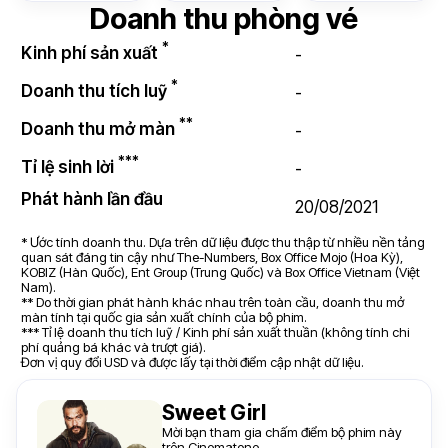
Doanh thu phòng vé
*
Kinh phí sản xuất
-
*
Doanh thu tích luỹ
-
**
Doanh thu mở màn
-
***
Tỉ lệ sinh lời
-
Phát hành lần đầu
20/08/2021
* Ước tính doanh thu. Dựa trên dữ liệu được thu thập từ nhiều nền tảng
quan sát đáng tin cậy như The-Numbers, Box Office Mojo (Hoa Kỳ),
KOBIZ (Hàn Quốc), Ent Group (Trung Quốc) và Box Office Vietnam (Việt
Nam).
** Do thời gian phát hành khác nhau trên toàn cầu, doanh thu mở
màn tính tại quốc gia sản xuất chính của bộ phim.
*** Tỉ lệ doanh thu tích luỹ / Kinh phí sản xuất thuần (không tính chi
phí quảng bá khác và trượt giá).
Đơn vị quy đổi USD và được lấy tại thời điểm cập nhật dữ liệu.
Sweet Girl
Mời bạn tham gia chấm điểm bộ phim này
trên Cinematone.