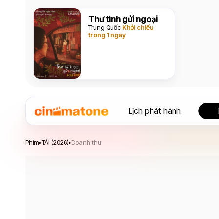
Thư tình gửi ngoại
Trung Quốc
Khởi chiếu
trong 1 ngày
Lịch phát hành
TÀI
Phim
TÀI (2026)
Doanh thu
▸
▸