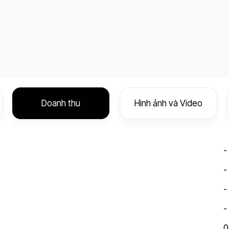
Doanh thu
Hình ảnh và Video
-
-
-
-
0