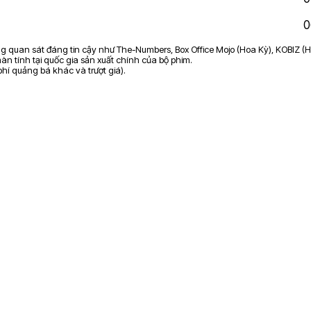
0
ảng quan sát đáng tin cậy như The-Numbers, Box Office Mojo (Hoa Kỳ), KOBIZ (H
n tính tại quốc gia sản xuất chính của bộ phim.
 phí quảng bá khác và trượt giá).