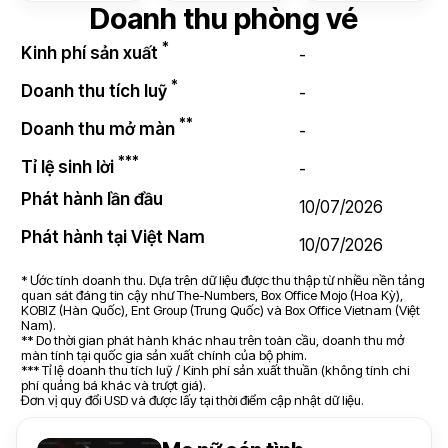
Doanh thu phòng vé
*
Kinh phí sản xuất
-
*
Doanh thu tích luỹ
-
**
Doanh thu mở màn
-
***
Tỉ lệ sinh lời
-
Phát hành lần đầu
10/07/2026
Phát hành tại Việt Nam
10/07/2026
* Ước tính doanh thu. Dựa trên dữ liệu được thu thập từ nhiều nền tảng
quan sát đáng tin cậy như The-Numbers, Box Office Mojo (Hoa Kỳ),
KOBIZ (Hàn Quốc), Ent Group (Trung Quốc) và Box Office Vietnam (Việt
Nam).
** Do thời gian phát hành khác nhau trên toàn cầu, doanh thu mở
màn tính tại quốc gia sản xuất chính của bộ phim.
*** Tỉ lệ doanh thu tích luỹ / Kinh phí sản xuất thuần (không tính chi
phí quảng bá khác và trượt giá).
Đơn vị quy đổi USD và được lấy tại thời điểm cập nhật dữ liệu.