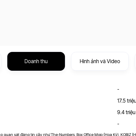
Doanh thu
Hình ảnh và Video
-
17.5 tri
9.4 triệ
-
ảng quan sát đáng tin cậy như The-Numbers, Box Office Mojo (Hoa Kỳ), KOBIZ (H