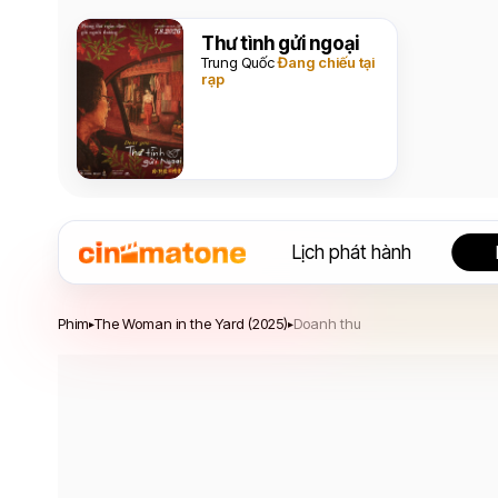
Thư tình gửi ngoại
Trung Quốc
Đang chiếu tại
rạp
Lịch phát hành
The Woman in the Yard
Phim
The Woman in the Yard (2025)
Doanh thu
▸
▸