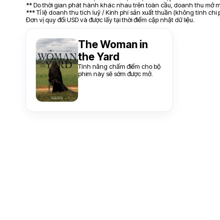
** Do thời gian phát hành khác nhau trên toàn cầu, doanh thu mở mà
*** Tỉ lệ doanh thu tích luỹ / Kinh phí sản xuất thuần (không tính chi
Đơn vị quy đổi USD và được lấy tại thời điểm cập nhật dữ liệu.
The Woman in
the Yard
Tính năng chấm điểm cho bộ
phim này sẽ sớm được mở.