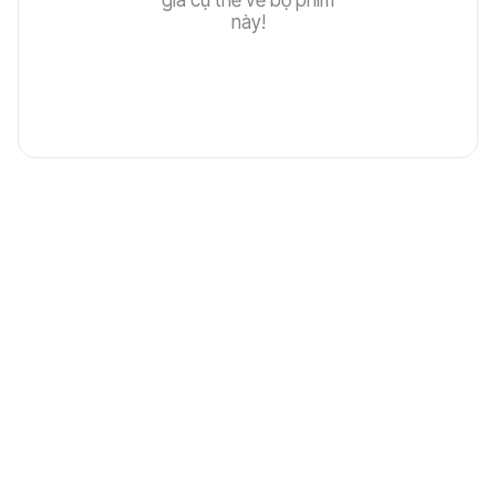
giá cụ thể về bộ phim
này!