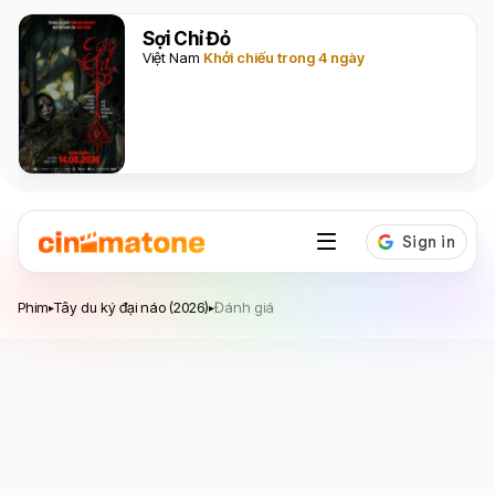
Sợi Chỉ Đỏ
Việt Nam
Khởi chiếu trong 4 ngày
Tây du ký đại náo
Phim
Tây du ký đại náo (2026)
Đánh giá
▸
▸