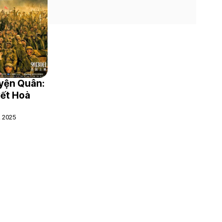
yện Quân:
ết Hoà
, 2025