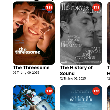
T18
T18
The Threesome
The History of
T
05 Tháng 09, 2025
Sound
H
12 Tháng 09, 2025
1
T18
T18