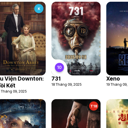
K
10
u Viện Downton:
731
Xeno
18 Tháng 09, 2025
19 Tháng 09,
ồi Kết
2 Tháng 09, 2025
T18