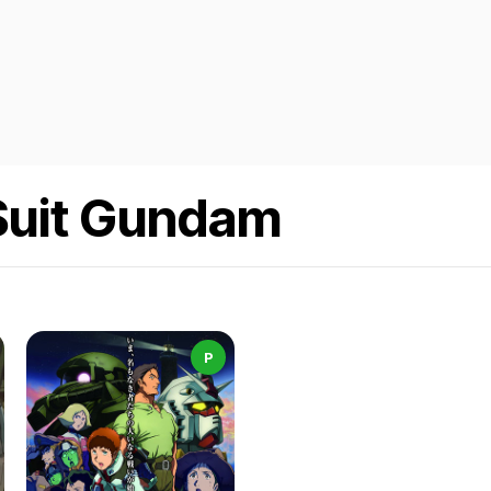
 Suit Gundam
P