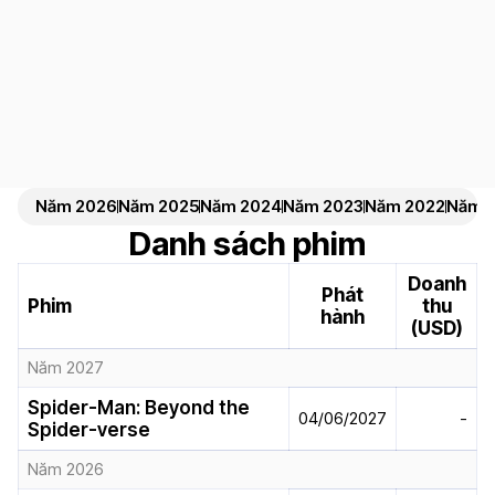
Năm 2026
Năm 2025
Năm 2024
Năm 2023
Năm 2022
Năm 2
Danh sách phim
Doanh
Phát
Phim
thu
hành
(USD)
Năm 2027
Spider-Man: Beyond the
04/06/2027
-
Spider-verse
Năm 2026