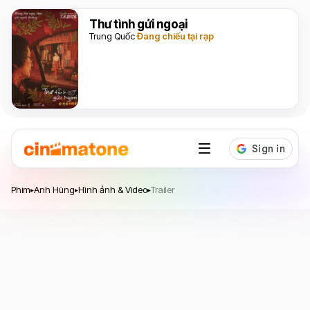
Thư tình gửi ngoại
Trung Quốc
Đang chiếu tại rạp
Phim
Anh Hùng
Hình ảnh & Video
Trailer
▸
▸
▸