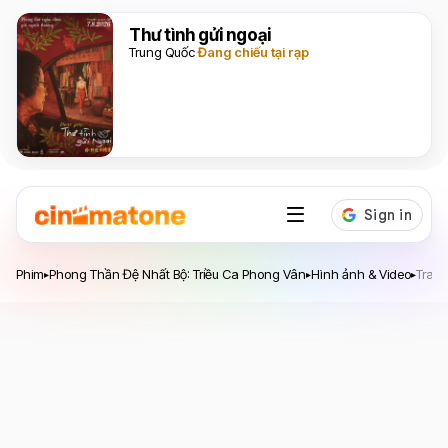
Thư tình gửi ngoại
Trung Quốc
Đang chiếu tại rạp
Phim
Phong Thần Đệ Nhất Bộ: Triều Ca Phong Vân
Hình ảnh & Video
Traile
▸
▸
▸