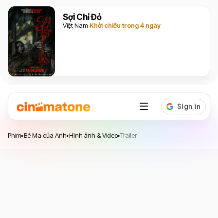
Sợi Chỉ Đỏ
Việt Nam
Khởi chiếu trong 4 ngày
Phim
Bé Ma của Anh
Hình ảnh & Video
Trailer
▸
▸
▸