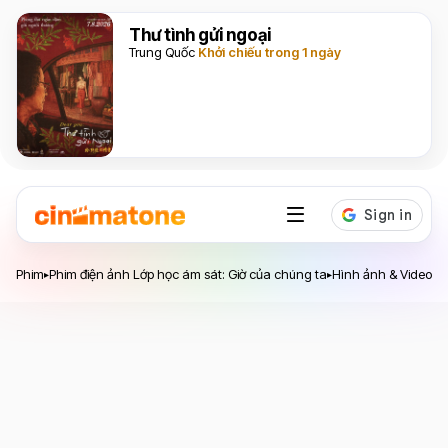
Thư tình gửi ngoại
Trung Quốc
Khởi chiếu trong 1 ngày
Phim
Phim điện ảnh Lớp học ám sát: Giờ của chúng ta
Hình ảnh & Video
Tr
▸
▸
▸