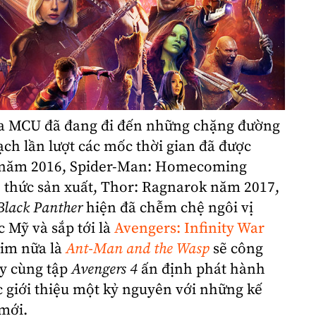
ủa
MCU
đã đang đi đến những chặng đường
ch lần lượt các mốc thời gian đã được
năm 2016, Spider-Man: Homecoming
 thức sản xuất, Thor: Ragnarok năm 2017,
Black Panther
hiện đã chễm chệ ngôi vị
c Mỹ và sắp tới là
Avengers: Infinity War
him nữa là
Ant-Man and the Wasp
sẽ công
y cùng tập
Avengers
4
ấn định phát hành
 giới thiệu một kỷ nguyên với những kế
mới.