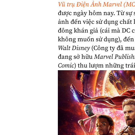
Vũ trụ Điện Ảnh Marvel (M
được ngày hôm nay. Từ sự s
ảnh đến việc sử dụng chất 
đông khán giả (cái mà DC 
không muốn sử dụng), đến g
Walt Disney
(Công ty đã mu
đang sở hữu
Marvel Publish
Comic
) thu lượm những trá