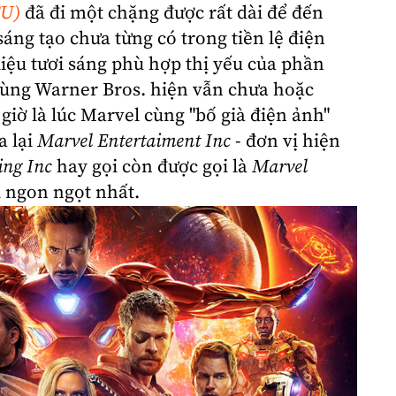
CU)
đã đi một chặng được rất dài để đến
áng tạo chưa từng có trong tiền lệ điện
liệu tươi sáng phù hợp thị yếu của phần
cùng Warner Bros. hiện vẫn chưa hoặc
iờ là lúc Marvel cùng "bố già điện ảnh"
a lại
Marvel Entertaiment Inc
- đơn vị hiện
ing Inc
hay gọi còn được gọi là
Marvel
i ngon ngọt nhất.