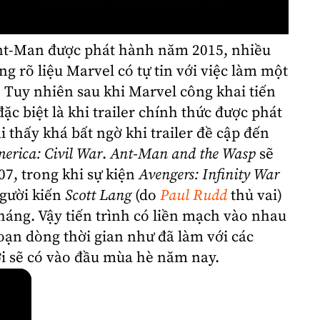
nt-Man
được phát hành năm 2015, nhiều
 rõ liệu Marvel có tự tin với việc làm một
Tuy nhiên sau khi Marvel công khai tiến
đặc biệt là khi trailer chính thức được phát
 thấy khá bất ngờ khi trailer đề cập đến
merica
: Civil War
.
Ant-Man and the Wasp
sẽ
7, trong khi sự kiện
Avengers: Infinity War
người kiến
Scott Lang
(do
Paul Rudd
thủ vai)
tháng. Vậy tiến trình có liền mạch vào nhau
oạn dòng thời gian như đã làm với các
ời sẽ có vào đầu mùa hè năm nay.