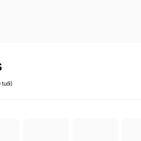
s
 tuổi)