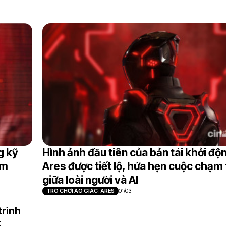
g kỹ
Hình ảnh đầu tiên của bản tái khởi độ
ăm
Ares được tiết lộ, hứa hẹn cuộc chạm
giữa loài người và AI
TRÒ CHƠI ẢO GIÁC: ARES
01/03
trình
t