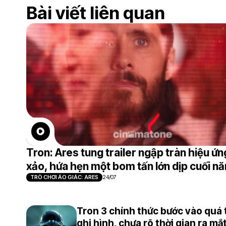
Bài viết liên quan
Tron: Ares tung trailer ngập tràn hiệu ứn
xảo, hứa hẹn một bom tấn lớn dịp cuối n
TRÒ CHƠI ẢO GIÁC: ARES
24/07
Tron 3 chính thức bước vào quá 
ghi hình, chưa rõ thời gian ra mắ