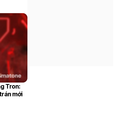
ng Tron:
 trán mới