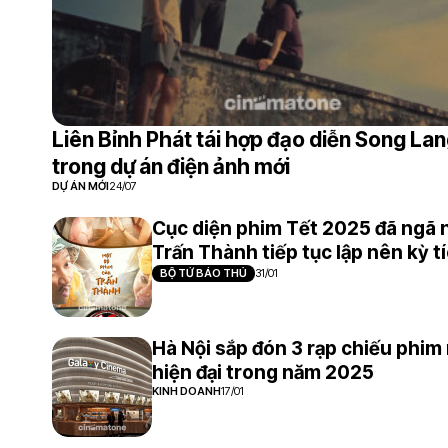
Liên Bỉnh Phát tái hợp đạo diễn Song La
trong dự án điện ảnh mới
DỰ ÁN MỚI
24/07
Cục diện phim Tết 2025 đã ngã 
Trấn Thành tiếp tục lập nên kỳ t
BỘ TỨ BÁO THỦ
31/01
Hà Nội sắp đón 3 rạp chiếu phim
hiện đại trong năm 2025
KINH DOANH
17/01