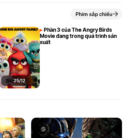
Phim sắp chiếu
Phần 3 của The Angry Birds
Movie đang trong quá trình sản
xuất
25/12