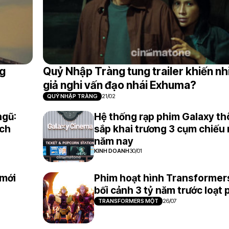
ng
Quỷ Nhập Tràng tung trailer khiến nh
giả nghi vấn đạo nhái Exhuma?
QUỶ NHẬP TRÀNG
21/02
ngũ:
Hệ thống rạp phim Galaxy t
ích
sắp khai trương 3 cụm chiếu
năm nay
KINH DOANH
30/01
 mới
Phim hoạt hình Transformer
bối cảnh 3 tỷ năm trước loạt
TRANSFORMERS MỘT
26/07