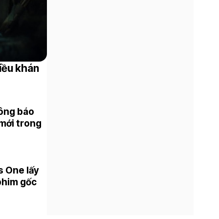
iều khán
hông báo
 mới trong
s One lấy
 phim gốc