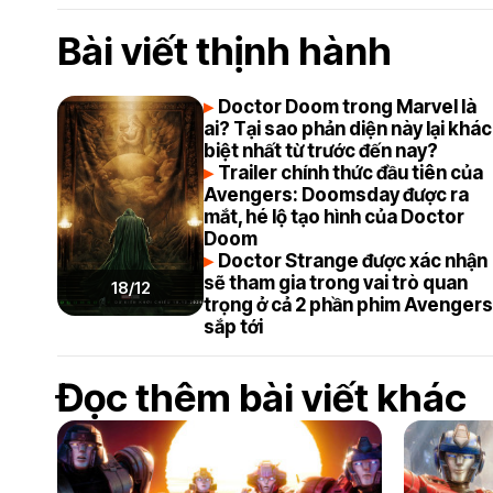
Bài viết thịnh hành
Doctor Doom trong Marvel là
ai? Tại sao phản diện này lại khác
biệt nhất từ trước đến nay?
Trailer chính thức đầu tiên của
Avengers: Doomsday được ra
mắt, hé lộ tạo hình của Doctor
Doom
Doctor Strange được xác nhận
sẽ tham gia trong vai trò quan
18/12
trọng ở cả 2 phần phim Avenger
sắp tới
Đọc thêm bài viết khác