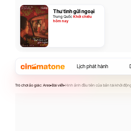
Thư tình gửi ngoại
Trung Quốc
Khởi chiếu
hôm nay
Lịch phát hành
Trò chơi ảo giác: Ares
Trò chơi ảo giác: Ares
Bài viết
Hình ảnh đầu tiên của bản tái khởi động
▸
▸