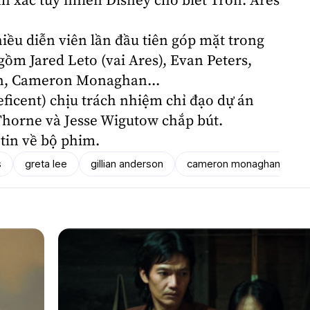
nh xác tuy nhiên Disney cho biết Tron: Ares
iều diễn viên lần đầu tiên góp mặt trong
o gồm
Jared Leto
(vai Ares),
Evan Peters
,
n
,
Cameron Monaghan
...
ficent) chịu trách nhiệm chỉ đạo dự án
Thorne và Jesse Wigutow chắp bút.
tin về bộ phim.
s
greta lee
gillian anderson
cameron monaghan
j