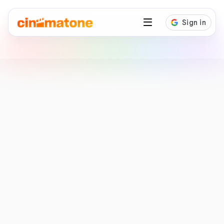
Diễn viên
NSƯT Hữu Châu