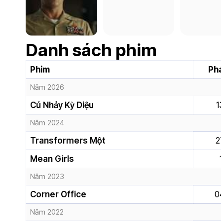
Danh sách phim
Phim
Ph
Năm 2026
Cú Nhảy Kỳ Diệu
1
Năm 2024
Transformers Một
2
Mean Girls
Năm 2023
Corner Office
0
Năm 2022