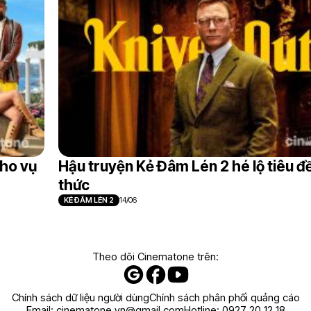
cho vụ
Hậu truyện Kẻ Đâm Lén 2 hé lộ tiêu đ
thức
KẺ ĐÂM LÉN 2
14/06
Theo dõi Cinematone trên:
Chính sách dữ liệu người dùng
Chính sách phân phối quảng cáo
Email:
cinematone.vn@gmail.com
Hotline:
0927 20 12 18