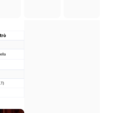
 trò
ella
.T)