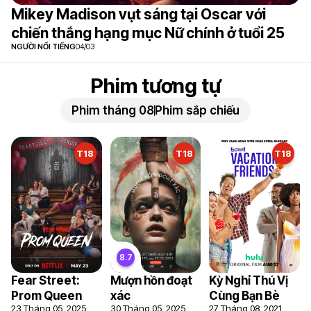
Mikey Madison vụt sáng tại Oscar với
chiến thắng hạng mục Nữ chính ở tuổi 25
NGƯỜI NỔI TIẾNG
04/03
Phim tương tự
Phim tháng 08
Phim sắp chiếu
T18
T18
T18
Fear Street:
Mượn hồn đoạt
Kỳ Nghỉ Thú Vị
Prom Queen
xác
Cùng Bạn Bè
23 Tháng 05, 2025
30 Tháng 05, 2025
27 Tháng 08, 2021