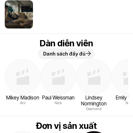
Dàn diễn viên
Danh sách đầy đủ
Mikey Madison
Paul Weissman
Lindsey
Emily W
Ani
Nick
Nikk
Normington
Diamond
Đơn vị sản xuất