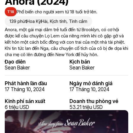
Anora (2024)
Phổ biến cho người xem từ 18 tuổi trở lên.
T18
139 phút
Hoa Kỳ
Hài
,
Kịch tính
,
Tình cảm
Anora, một gái mại dâm trẻ tuổi đến từ Brooklyn, có cơ hội
được kể câu chuyện Lọ Lem của riêng mình khi cô gặp gỡ và
kết hôn một cách bốc đồng với con trai của một nhà tài phiệt.
Khi tin tức lan đến Nga, câu chuyện cổ tích của cô bị đe dọa khi
cha mẹ cô lên đường đến New York để hủy hôn.
Đạo diễn
Kịch bản
Sean Baker
Sean Baker
Phát hành lần đầu
Ngày mở đánh giá
17 Tháng 10, 2024
17 Tháng 10, 2024
Kinh phí sản xuất
Doanh thu phòng vé
6 triệu USD
53.21 triệu USD