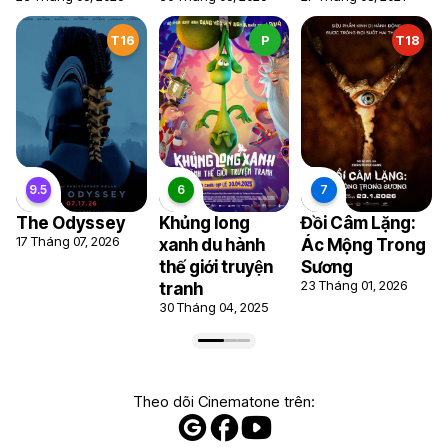
T16
P
T18
The Odyssey
Khủng long
Đồi Câm Lặng:
17 Tháng 07, 2026
xanh du hành
Ác Mộng Trong
thế giới truyện
Sương
23 Tháng 01, 2026
tranh
30 Tháng 04, 2025
Theo dõi Cinematone trên: