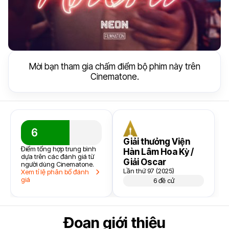
Mời bạn tham gia chấm điểm bộ phim này trên
Cinematone.
6
Giải thưởng Viện
Điểm tổng hợp trung bình
Hàn Lâm Hoa Kỳ /
dựa trên các đánh giá từ
Giải Oscar
người dùng Cinematone.
Lần thứ 97 (2025)
Xem tỉ lệ phân bổ đánh
giá
6 đề cử
Đoạn giới thiệu