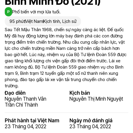
Bình Minh Đỏ (2021)
Phổ biến với mọi lứa tuổi.
P
95 phút
Việt Nam
Kịch tính
,
Lịch sử
Sau Tết Mậu Thân 1968, chiến sự ngày càng ác liệt. Đế quốc
Mỹ đã huy động lượng lớn máy bay đánh phá các con đường
trọng điểm trên chiến trường. Nhu cầu cung cấp nhân lực, vật
lực cho chiến trường miền Nam càng trở nên cấp bách hơn
bao giờ hết. Lúc này, nhiệm vụ của Bộ Tư lệnh Đoàn 559 được
giao tăng khối lượng chi viện gấp đôi thời điểm trước. Lái xe
nam không đủ. Bộ Tư lệnh Đoàn 559 giao nhiệm vụ cho Binh
trạm 9, Binh trạm 12 tuyển gấp một số nữ thanh niên xung
phong, đào tạo gấp lái xe vận tải trung chuyển cho chiến
trường.
Đạo diễn
Kịch bản
Nguyễn Thanh Vân
Nguyễn Thị Minh Nguyệt
Trần Chí Thành
Phát hành tại Việt Nam
Ngày mở đánh giá
23 Tháng 04, 2022
23 Tháng 04, 2022