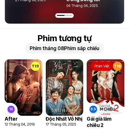
04 Tháng 04, 2025
Phim tương tự
Phim tháng 08
Phim sắp chiếu
T13
Phim Việt
T16
After
Độc Nhất Vô Nhị
Gái già lắm
12 Tháng 04, 2019
17 Tháng 05, 2025
chiêu 2