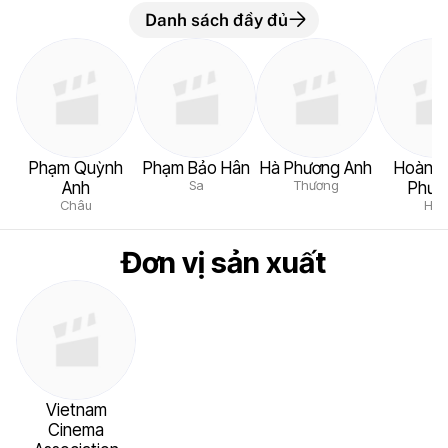
Danh sách đầy đủ
Phạm Quỳnh
Phạm Bảo Hân
Hà Phương Anh
Hoàng 
Sa
Thương
Anh
Phượ
Châu
Hâ
Đơn vị sản xuất
Vietnam
Cinema