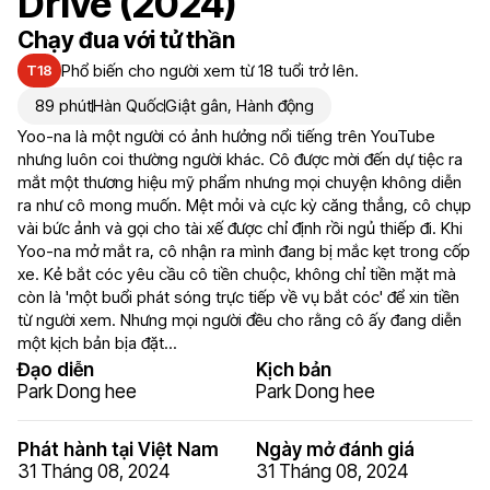
Drive (2024)
Chạy đua với tử thần
Phổ biến cho người xem từ 18 tuổi trở lên.
T18
89 phút
Hàn Quốc
Giật gân
,
Hành động
Yoo-na là một người có ảnh hưởng nổi tiếng trên YouTube
nhưng luôn coi thường người khác. Cô được mời đến dự tiệc ra
mắt một thương hiệu mỹ phẩm nhưng mọi chuyện không diễn
ra như cô mong muốn. Mệt mỏi và cực kỳ căng thẳng, cô chụp
vài bức ảnh và gọi cho tài xế được chỉ định rồi ngủ thiếp đi. Khi
Yoo-na mở mắt ra, cô nhận ra mình đang bị mắc kẹt trong cốp
xe. Kẻ bắt cóc yêu cầu cô tiền chuộc, không chỉ tiền mặt mà
còn là 'một buổi phát sóng trực tiếp về vụ bắt cóc' để xin tiền
từ người xem. Nhưng mọi người đều cho rằng cô ấy đang diễn
một kịch bản bịa đặt...
Đạo diễn
Kịch bản
Park Dong hee
Park Dong hee
Phát hành tại Việt Nam
Ngày mở đánh giá
31 Tháng 08, 2024
31 Tháng 08, 2024