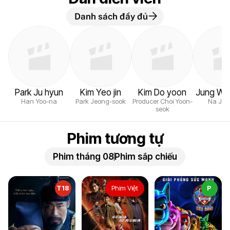
Danh sách đầy đủ
Park Ju hyun
Kim Yeo jin
Kim Do yoon
Jung Wo
Han Yoo-na
Park Jeong-sook
Producer Choi Yoon-
Na Jin
seok
Phim tương tự
Phim tháng 08
Phim sắp chiếu
T18
Phim Việt
P