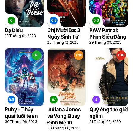
Dạ Điểu
Chị Mười Ba: 3
PAW Patrol:
13 Tháng 01, 2023
Ngày Sinh Tử
Phim Siêu Đẳng
25 Tháng 12, 2020
29 Tháng 09, 2023
P
T16
T18
Ruby - Thủy
Indiana Jones
Quý ông thế giới
quái tuổi teen
và Vòng Quay
ngầm
30 Tháng 06, 2023
21 Tháng 02, 2020
Định Mệnh
30 Tháng 06, 2023