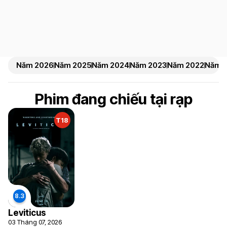
Năm 2026
Năm 2025
Năm 2024
Năm 2023
Năm 2022
Năm 2
Phim đang chiếu tại rạp
T18
Leviticus
03 Tháng 07, 2026