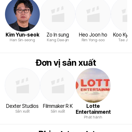
Kim Yun-seok
Zo In sung
Heo Joon ho
Koo Kyo
Han Sin-seong
Kang Dae-jin
Rim Yong-soo
Tae Joo
Đơn vị sản xuất
Dexter Studios
Filmmaker R K
Lotte
Sản xuất
Sản xuất
Entertainment
Phát hành