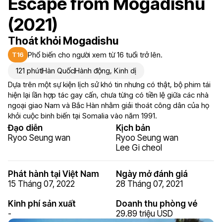
Escape from Mogadishu
(2021)
Thoát khỏi Mogadishu
Phổ biến cho người xem từ 16 tuổi trở lên.
T16
121 phút
Hàn Quốc
Hành động
,
Kinh dị
Dựa trên một sự kiện lịch sử khó tin nhưng có thật, bộ phim tái
hiện lại lần hợp tác gay cấn, chưa từng có tiền lệ giữa các nhà
ngoại giao Nam và Bắc Hàn nhằm giải thoát công dân của họ
khỏi cuộc binh biến tại Somalia vào năm 1991.
Đạo diễn
Kịch bản
Ryoo Seung wan
Ryoo Seung wan
Lee Gi cheol
Phát hành tại Việt Nam
Ngày mở đánh giá
15 Tháng 07, 2022
28 Tháng 07, 2021
Kinh phí sản xuất
Doanh thu phòng vé
-
29.89 triệu USD