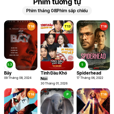
Phim tương tự
Phim tháng 08
Phim sắp chiếu
T16
T13
T18
Bẫy
Tình Đầu Khó
Spiderhead
09 Tháng 08, 2024
17 Tháng 06, 2022
Nói
30 Tháng 01, 2026
T16
P
T16