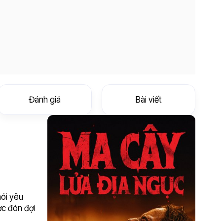
Đánh giá
Bài viết
nói yêu
ợc đón đợi