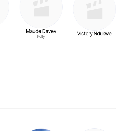
d
Maude Davey
Victory Ndukwe
Polly