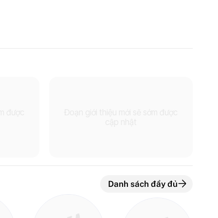
ớm được
Đoạn giới thiệu mới sẽ sớm được
cập nhật
Danh sách đầy đủ