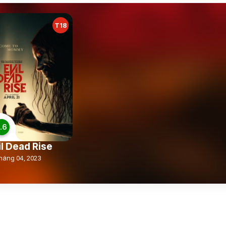
T18
.6
il Dead Rise
háng 04, 2023