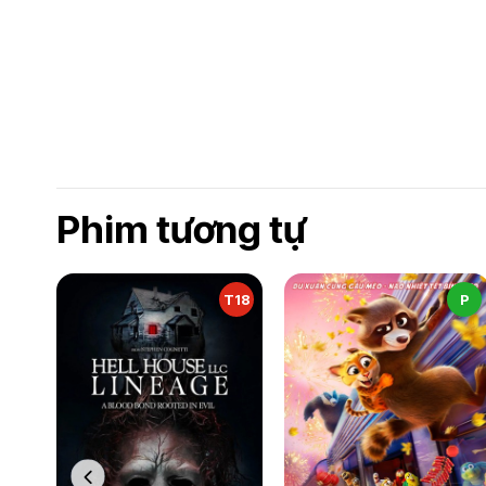
Phim tương tự
T18
P