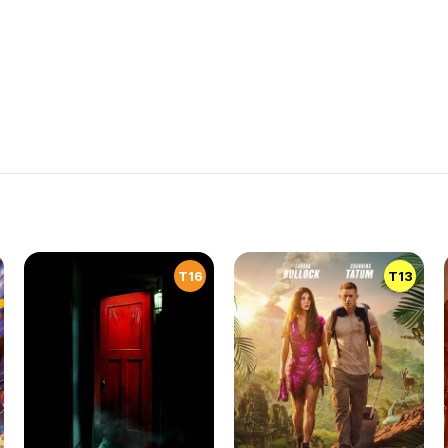
T16
T13