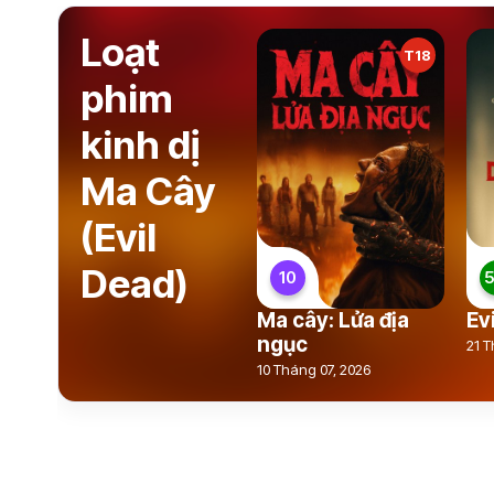
Loạt
T18
phim
kinh dị
Ma Cây
(Evil
Dead)
10
5
Ma cây: Lửa địa
Ev
ngục
21 T
10 Tháng 07, 2026