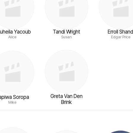
uheila Yacoub
Tandi Wright
Erroll Shan
Alice
Susan
Edgar Price
Greta Van Den
apiwa Soropa
Brink
Mike