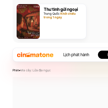
Thư tình gửi ngoại
Trung Quốc
Khởi chiếu
trong 1 ngày
Lịch phát hành
Ma cây: Lửa địa ngục
Phim
Ma cây: Lửa địa ngục
▸