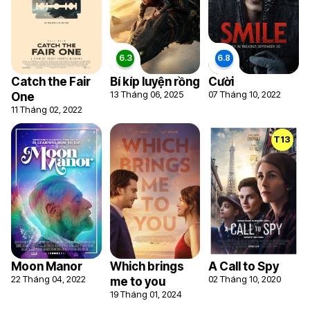
Catch the Fair
Bí kíp luyện rồng
Cười
13 Tháng 06, 2025
07 Tháng 10, 2022
One
11 Tháng 02, 2022
T13
Moon Manor
Which brings
A Call to Spy
22 Tháng 04, 2022
02 Tháng 10, 2020
me to you
19 Tháng 01, 2024