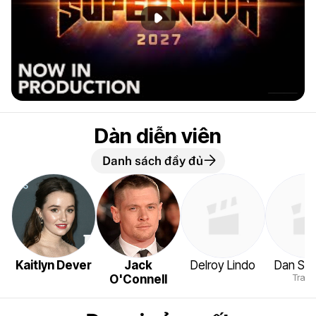
Phát đoạn giới thiệu
Dàn diễn viên
Danh sách đầy đủ
Kaitlyn Dever
Jack
Delroy Lindo
Dan St
Trapp
O'Connell