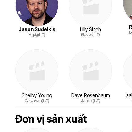
R
Jason Sudeikis
Lilly Singh
L
Hitpig(L.T)
Pickles(L.T)
Shelby Young
Dave Rosenbaum
Is
Catchvan(L.T)
Janitor(L.T)
Đơn vị sản xuất