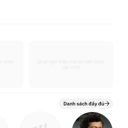
ớm được
Đoạn giới thiệu mới sẽ sớm được
cập nhật
Danh sách đầy đủ