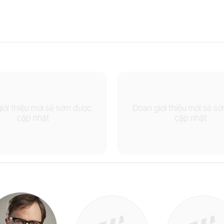
iới thiệu mới sẽ sớm được
Đoạn giới thiệu mới sẽ s
cập nhật
cập nhật