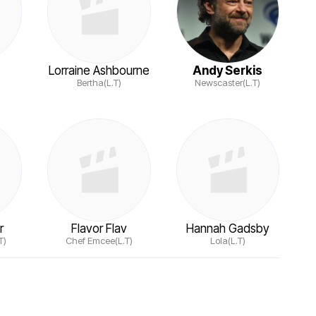
Lorraine Ashbourne
Andy Serkis
Bertha(L.T)
Newscaster(L.T)
r
Flavor Flav
Hannah Gadsby
T)
Chef Emcee(L.T)
Lola(L.T)