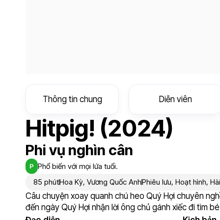
Thông tin chung
Diễn viên
Hitpig! (2024)
Phi vụ nghìn cân
Phổ biến với mọi lứa tuổi.
P
85 phút
Hoa Kỳ
,
Vương Quốc Anh
Phiêu lưu
,
Hoạt hình
,
Hà
Câu chuyện xoay quanh chú heo Quý Hợi chuyên nghề t
đến ngày Quý Hợi nhận lời ông chủ gánh xiếc đi tìm b