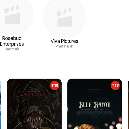
Rosebud
Viva Pictures
Enterprises
Phát hành
Sản xuất
T18
T18