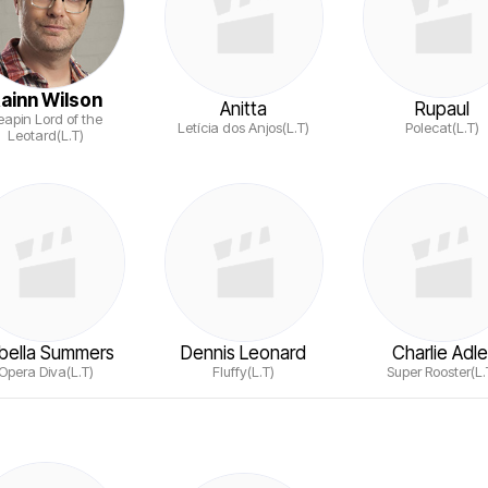
ainn Wilson
Anitta
Rupaul
eapin Lord of the
Letícia dos Anjos(L.T)
Polecat(L.T)
Leotard(L.T)
abella Summers
Dennis Leonard
Charlie Adle
Opera Diva(L.T)
Fluffy(L.T)
Super Rooster(L.