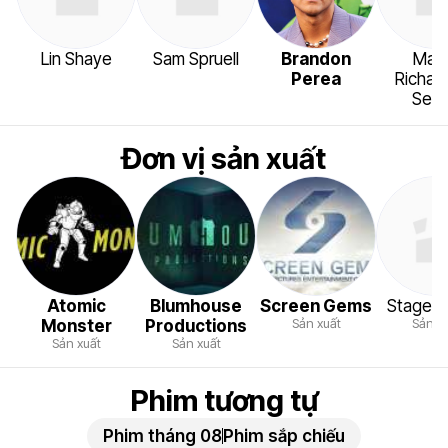
Lin Shaye
Sam Spruell
Brandon
Mais
Perea
Richar
Selle
Đơn vị sản xuất
Atomic
Blumhouse
Screen Gems
Stage 6 
Sản xuất
Sản x
Monster
Productions
Sản xuất
Sản xuất
Phim tương tự
Phim tháng 08
Phim sắp chiếu