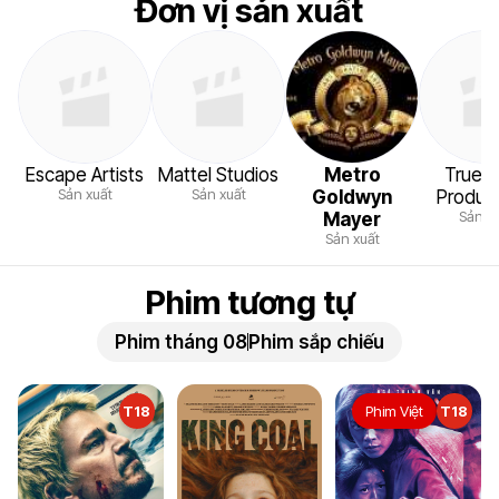
Đơn vị sản xuất
Escape Artists
Mattel Studios
Metro
Truen
Sản xuất
Sản xuất
Goldwyn
Produc
Sản x
Mayer
Sản xuất
Phim tương tự
Phim tháng 08
Phim sắp chiếu
T18
Phim Việt
T18