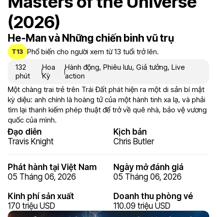
Masters of the Universe
(2026)
He-Man và Những chiến binh vũ trụ
Phổ biến cho người xem từ 13 tuổi trở lên.
T13
132
Hoa
Hành động
,
Phiêu lưu
,
Giả tưởng
,
Live
phút
Kỳ
action
Một chàng trai trẻ trên Trái Đất phát hiện ra một di sản bí mật
kỳ diệu: anh chính là hoàng tử của một hành tinh xa lạ, và phải
tìm lại thanh kiếm phép thuật để trở về quê nhà, bảo vệ vương
quốc của mình.
Đạo diễn
Kịch bản
Travis Knight
Chris Butler
Phát hành tại Việt Nam
Ngày mở đánh giá
05 Tháng 06, 2026
05 Tháng 06, 2026
Kinh phí sản xuất
Doanh thu phòng vé
170 triệu USD
110.09 triệu USD