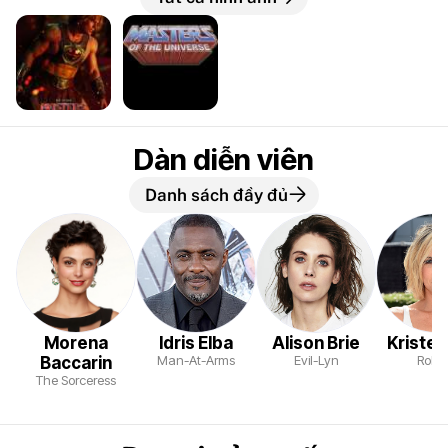
Dàn diễn viên
Danh sách đầy đủ
Morena
Idris Elba
Alison Brie
Kristen
Man-At-Arms
Evil-Lyn
Robo
Baccarin
The Sorceress