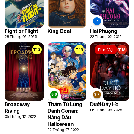
Fight or Flight
King Coal
Hai Phượng
28 Tháng 02, 2025
22 Tháng 02, 2019
T13
T13
Phim Việt
T18
Broadway
Thám Tử Lừng
Dưới Đáy Hồ
06 Tháng 06, 2025
Rising
Danh Conan:
05 Tháng 12, 2022
Nàng Dâu
Halloween
22 Tháng 07, 2022