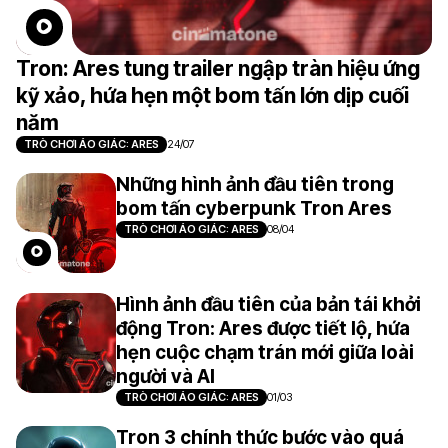
Tron: Ares tung trailer ngập tràn hiệu ứng
kỹ xảo, hứa hẹn một bom tấn lớn dịp cuối
năm
TRÒ CHƠI ẢO GIÁC: ARES
24/07
Những hình ảnh đầu tiên trong
bom tấn cyberpunk Tron Ares
TRÒ CHƠI ẢO GIÁC: ARES
08/04
Hình ảnh đầu tiên của bản tái khởi
động Tron: Ares được tiết lộ, hứa
hẹn cuộc chạm trán mới giữa loài
người và AI
TRÒ CHƠI ẢO GIÁC: ARES
01/03
Tron 3 chính thức bước vào quá