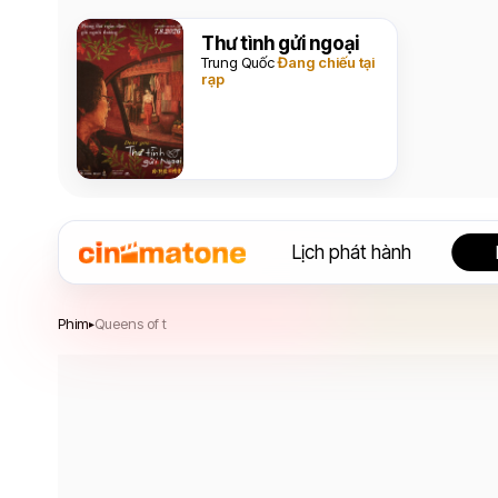
Thư tình gửi ngoại
Trung Quốc
Đang chiếu tại
rạp
Lịch phát hành
Queens of t
Phim
Queens of t
▸