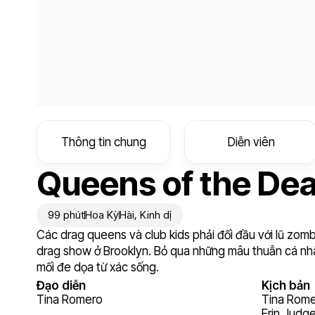
Thông tin chung
Diễn viên
Queens of the De
99 phút
Hoa Kỳ
Hài
,
Kinh dị
Các drag queens và club kids phải đối đầu với lũ zomb
drag show ở Brooklyn. Bỏ qua những mâu thuẫn cá nhâ
mối đe dọa từ xác sống.
Đạo diễn
Kịch bản
Tina Romero
Tina Rom
Erin Judg