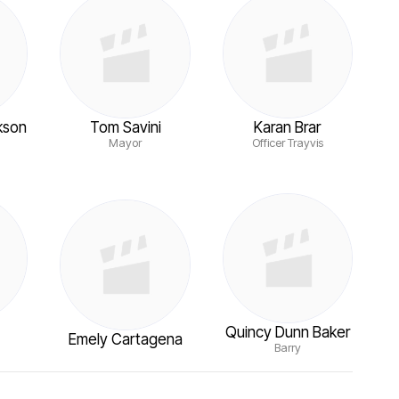
kson
Tom Savini
Karan Brar
Mayor
Officer Trayvis
y
Quincy Dunn Baker
Emely Cartagena
Barry