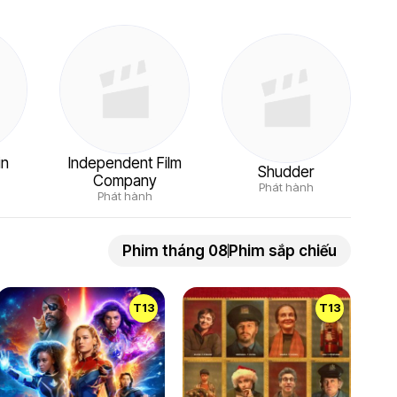
in
Independent Film
Shudder
Company
Phát hành
Phát hành
Phim tháng 08
Phim sắp chiếu
T13
T13