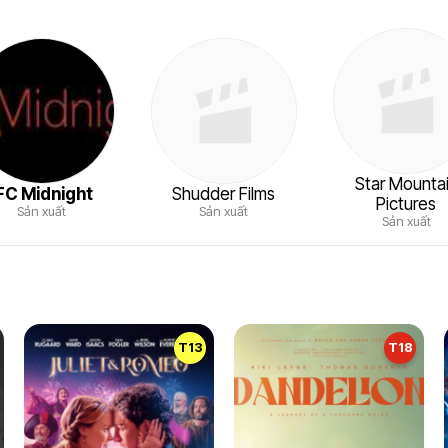
Star Mounta
FC Midnight
Shudder Films
Pictures
Sản xuất
Sản xuất
Sản xuất
T13
T18