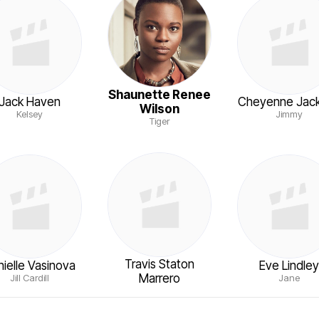
Shaunette Renee
Jack Haven
Cheyenne Jac
Wilson
Kelsey
Jimmy
Tiger
Travis Staton
ielle Vasinova
Eve Lindle
Marrero
Jill Cardill
Jane