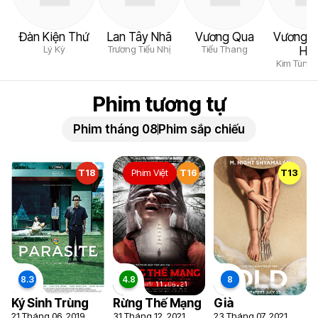
Đàn Kiện Thứ
Lan Tây Nhã
Vương Qua
Vương N
Lý Kỳ
Trương Tiểu Nhị
Tiểu Thang
Hu
Kim Tùng
Phim tương tự
Phim tháng 08
Phim sắp chiếu
T18
Phim Việt
T16
T13
Ký Sinh Trùng
Rừng Thế Mạng
Già
21 Tháng 06, 2019
31 Tháng 12, 2021
23 Tháng 07, 2021