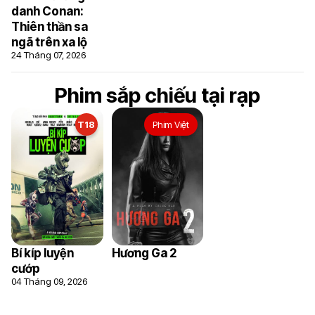
danh Conan:
Thiên thần sa
ngã trên xa lộ
24 Tháng 07, 2026
Phim sắp chiếu tại rạp
T18
Phim Việt
Bí kíp luyện
Hương Ga 2
6.5
cướp
04 Tháng 09, 2026