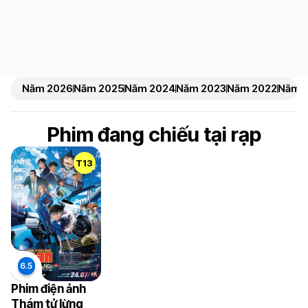
Năm 2026
Năm 2025
Năm 2024
Năm 2023
Năm 2022
Năm 2
Phim đang chiếu tại rạp
T13
Phim điện ảnh
Thám tử lừng