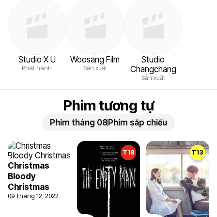
Studio X U
Woosang Film
Studio
Phát hành
Sản xuất
Changchang
Sản xuất
Phim tương tự
Phim tháng 08
Phim sắp chiếu
T18
T13
Christmas
Bloody
Christmas
09 Tháng 12, 2022