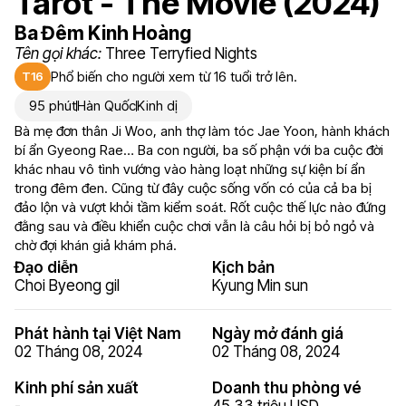
Tarot - The Movie (2024)
Ba Đêm Kinh Hoàng
Tên gọi khác:
Three Terryfied Nights
Phổ biến cho người xem từ 16 tuổi trở lên.
T16
95 phút
Hàn Quốc
Kinh dị
Bà mẹ đơn thân Ji Woo, anh thợ làm tóc Jae Yoon, hành khách
bí ẩn Gyeong Rae… Ba con người, ba số phận với ba cuộc đời
khác nhau vô tình vướng vào hàng loạt những sự kiện bí ẩn
trong đêm đen. Cũng từ đây cuộc sống vốn có của cả ba bị
đảo lộn và vượt khỏi tầm kiểm soát. Rốt cuộc thế lực nào đứng
đằng sau và điều khiển cuộc chơi vẫn là câu hỏi bị bỏ ngỏ và
chờ đợi khán giả khám phá.
Đạo diễn
Kịch bản
Choi Byeong gil
Kyung Min sun
Phát hành tại Việt Nam
Ngày mở đánh giá
02 Tháng 08, 2024
02 Tháng 08, 2024
Kinh phí sản xuất
Doanh thu phòng vé