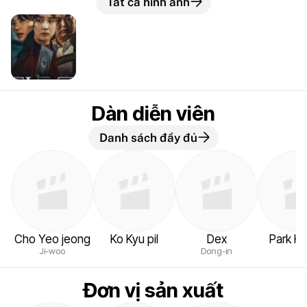
Tất cả hình ảnh
Dàn diễn viên
Danh sách đầy đủ
Cho Yeo jeong
Ko Kyu pil
Dex
Park Ha
Ji-woo
Dong-in
Đơn vị sản xuất