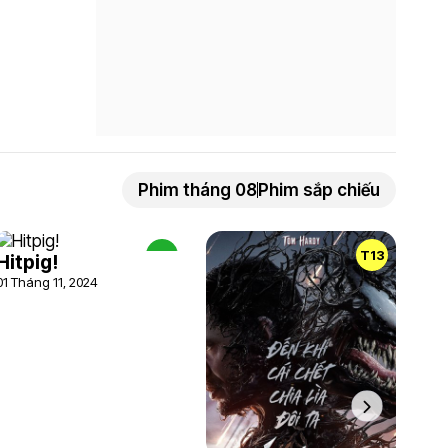
Phim tháng 08
Phim sắp chiếu
P
T13
Hitpig!
01 Tháng 11, 2024