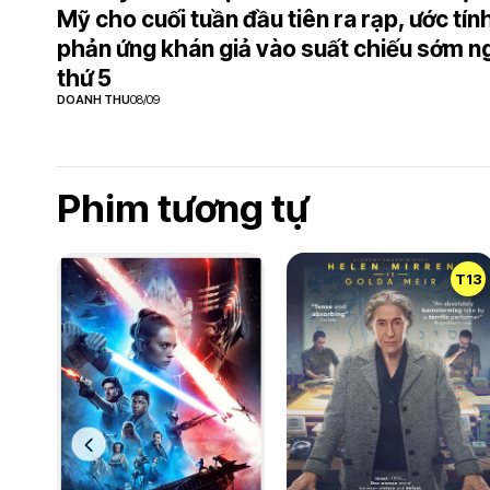
Mỹ cho cuối tuần đầu tiên ra rạp, ước tín
phản ứng khán giả vào suất chiếu sớm n
thứ 5
DOANH THU
08/09
Phim tương tự
T13