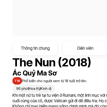
Thông tin chung
Diễn viên
The Nun (2018)
Ác Quỷ Ma Sơ
Phổ biến cho người xem từ 18 tuổi trở lên.
T18
96 phút
Hoa Kỳ
Kinh dị
Khi một nữ tu trẻ tại tu viện ở Rumani, một linh mục v
cuối cùng của cô, được Vatican gửi đi để điều tra. Họ 
Không chỉ mạo hiểm mạng sống chính mình mà đó còn là