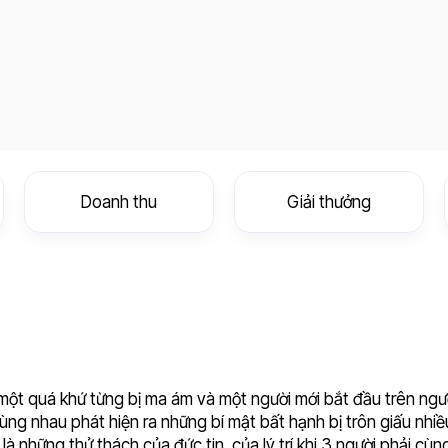
Doanh thu
Giải thưởng
ới một quá khứ từng bị ma ám và một người mới bắt đầu trên ngư
cùng nhau phát hiện ra những bí mật bất hạnh bị trôn giấu nhiều
 những thử thách của đức tin, của lý trí khi 3 người phải cù