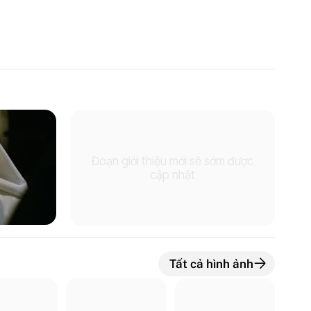
Đoạn giới thiệu mới sẽ sớm được
n giới thiệu
cập nhật
Tất cả hình ảnh