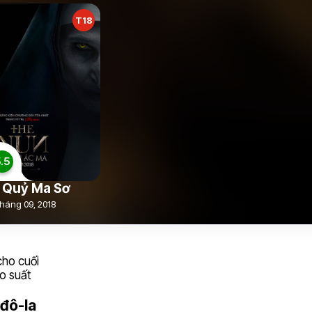
T18
.5
 Quỷ Ma Sơ
háng 09, 2018
 đô-la