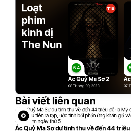
Loạt
T18
phim
kinh dị
The Nun
5.4
5
Ác Quỷ Ma Sơ 2
Ác
08 Tháng 09, 2023
07 T
Bài viết liên quan
Ác Quỷ Ma Sơ dự tính thu về đến 44 triệu