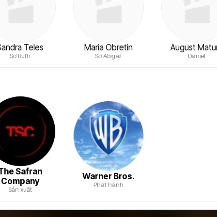
Sandra Teles
Maria Obretin
August Matu
Sơ Ruth
Sơ Abigail
Daniel
The Safran
Warner Bros.
Company
Phát hành
Sản xuất