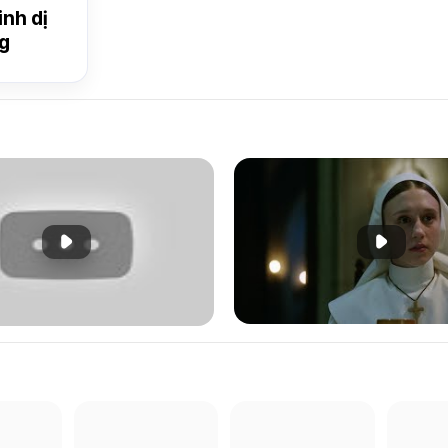
inh dị
g
Phát đoạn giới thiệu
Phát đoạ