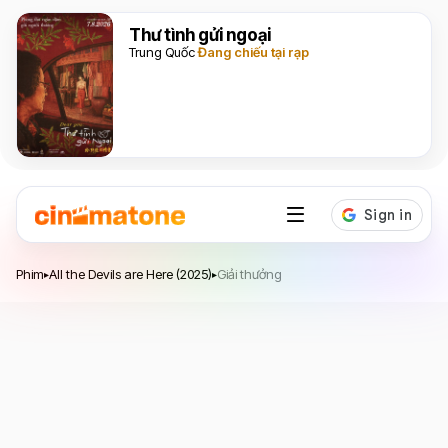
Thư tình gửi ngoại
Trung Quốc
Đang chiếu tại rạp
All the Devils are Here
Phim
All the Devils are Here (2025)
Giải thưởng
▸
▸