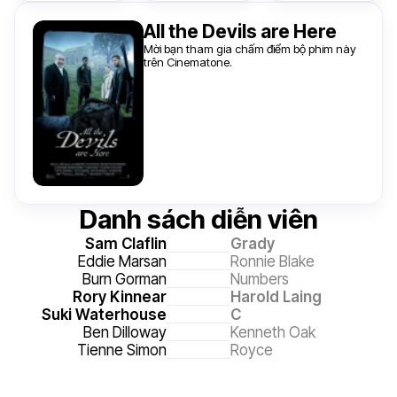
All the Devils are Here
Mời bạn tham gia chấm điểm bộ phim này
trên Cinematone.
Danh sách diễn viên
Sam Claflin
Grady
Eddie Marsan
Ronnie Blake
Burn Gorman
Numbers
Rory Kinnear
Harold Laing
Suki Waterhouse
C
Ben Dilloway
Kenneth Oak
Tienne Simon
Royce