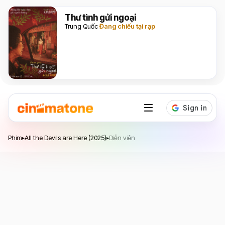
Thư tình gửi ngoại
Trung Quốc
Đang chiếu tại rạp
All the Devils are Here
Phim
All the Devils are Here (2025)
Diễn viên
▸
▸