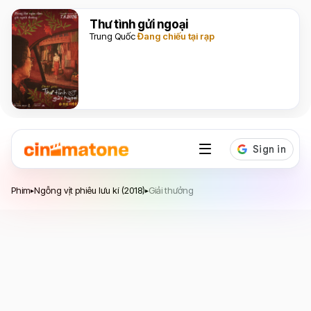
Thư tình gửi ngoại
Trung Quốc
Đang chiếu tại rạp
Ngỗng vịt phiêu lưu kí
Phim
Ngỗng vịt phiêu lưu kí (2018)
Giải thưởng
▸
▸