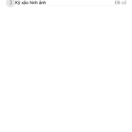
3
Kỹ xảo hình ảnh
Đề cử
7.3