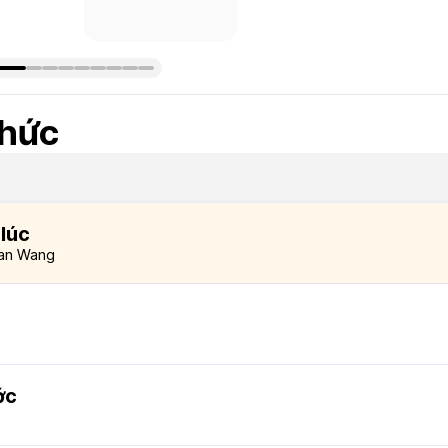
thức
 lúc
han Wang
ớc