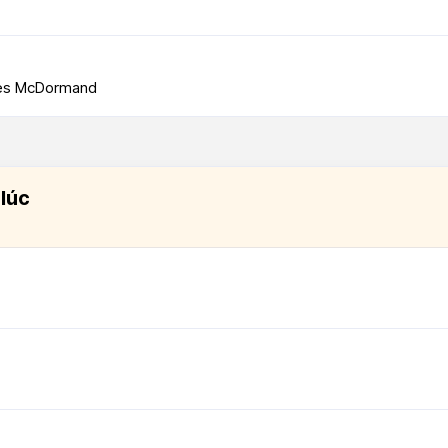
ces McDormand
 lúc