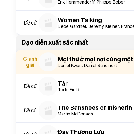
Erik Hemmendorff, Philppe Bober
Women Talking
Đề cử
Dede Gardner, Jeremy Kleiner, Fran
Đạo diễn xuất sắc nhất
Mọi thứ ở mọi nơi cùng một
Giành
giải
Daniel Kwan
,
Daniel Scheinert
Tár
Đề cử
Todd Field
The Banshees of Inisherin
Đề cử
Martin McDonagh
Đáy Thượng Lưu