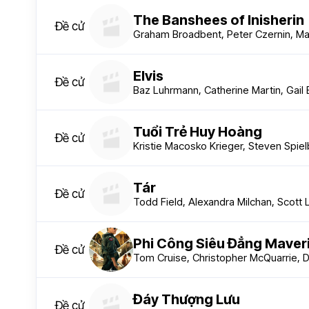
The Banshees of Inisherin
Đề cử
Graham Broadbent, Peter Czernin, M
Elvis
Đề cử
Baz Luhrmann, Catherine Martin, Gail
Tuổi Trẻ Huy Hoàng
Đề cử
Kristie Macosko Krieger, Steven Spie
Tár
Đề cử
Todd Field, Alexandra Milchan, Scott
Phi Công Siêu Đẳng Maver
Đề cử
Tom Cruise, Christopher McQuarrie, Da
Đáy Thượng Lưu
Đề cử