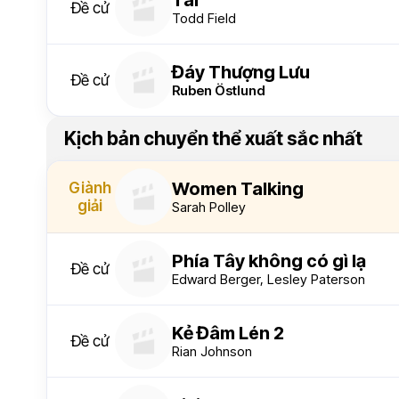
Tár
Đề cử
Todd Field
Đáy Thượng Lưu
Đề cử
Ruben Östlund
Kịch bản chuyển thể xuất sắc nhất
Women Talking
Giành
giải
Sarah Polley
Phía Tây không có gì lạ
Đề cử
Edward Berger
,
Lesley Paterson
Kẻ Đâm Lén 2
Đề cử
Rian Johnson