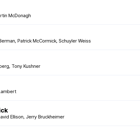
artin McDonagh
 Berman, Patrick McCormick, Schuyler Weiss
lberg, Tony Kushner
 Lambert
ick
vid Ellison, Jerry Bruckheimer