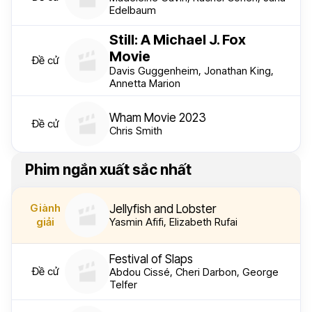
Edelbaum
Still: A Michael J. Fox
Movie
Đề cử
Davis Guggenheim, Jonathan King,
Annetta Marion
Wham Movie 2023
Đề cử
Chris Smith
Phim ngắn xuất sắc nhất
Giành
Jellyfish and Lobster
giải
Yasmin Afifi, Elizabeth Rufai
Festival of Slaps
Đề cử
Abdou Cissé, Cheri Darbon, George
Telfer