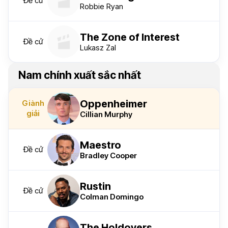
Đề cử
Robbie Ryan
The Zone of Interest
Đề cử
Lukasz Zal
Nam chính xuất sắc nhất
Oppenheimer
Giành
giải
Cillian Murphy
Maestro
Đề cử
Bradley Cooper
Rustin
Đề cử
Colman Domingo
The Holdovers