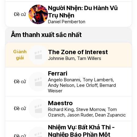
Người Nhện: Du Hành Vũ
Đề cử
Trụ Nhện
Daniel Pemberton
Âm thanh xuất sắc nhất
The Zone of Interest
Giành
giải
Johnnie Burn, Tarn Willers
Ferrari
Angelo Bonanni, Tony Lamberti,
Đề cử
Andy Nelson, Lee Orloff, Bernard
Weiser
Maestro
Đề cử
Richard King, Steve Morrow, Tom
Ozanich, Jason Ruder, Dean Zupancic
Nhiệm Vụ: Bất Khả Thi -
Nghiệp Báo Phần Một
Đề cử