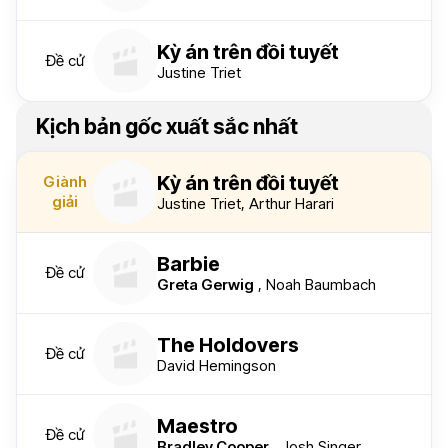
Kỳ án trên đồi tuyết
Đề cử
Justine Triet
Kịch bản gốc xuất sắc nhất
Kỳ án trên đồi tuyết
Giành
giải
Justine Triet
,
Arthur Harari
Barbie
Đề cử
Greta Gerwig
,
Noah Baumbach
The Holdovers
Đề cử
David Hemingson
Maestro
Đề cử
Bradley Cooper
,
Josh Singer