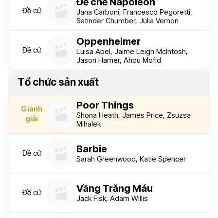
Đế chế Napoleon
Đề cử
Jana Carboni, Francesco Pegoretti,
Satinder Chumber, Julia Vernon
Oppenheimer
Đề cử
Luisa Abel, Jaime Leigh McIntosh,
Jason Hamer, Ahou Mofid
Tổ chức sản xuất
Poor Things
Giành
Shona Heath, James Price, Zsuzsa
giải
Mihalek
Barbie
Đề cử
Sarah Greenwood, Katie Spencer
Vầng Trăng Máu
Đề cử
Jack Fisk, Adam Willis