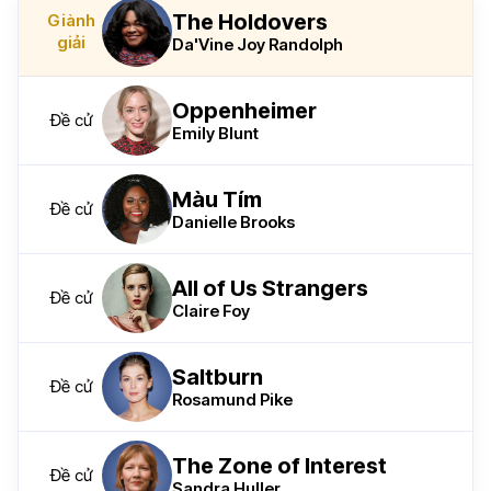
The Holdovers
Giành
giải
Da'Vine Joy Randolph
Oppenheimer
Đề cử
Emily Blunt
Màu Tím
Đề cử
Danielle Brooks
All of Us Strangers
Đề cử
Claire Foy
Saltburn
Đề cử
Rosamund Pike
The Zone of Interest
Đề cử
Sandra Huller