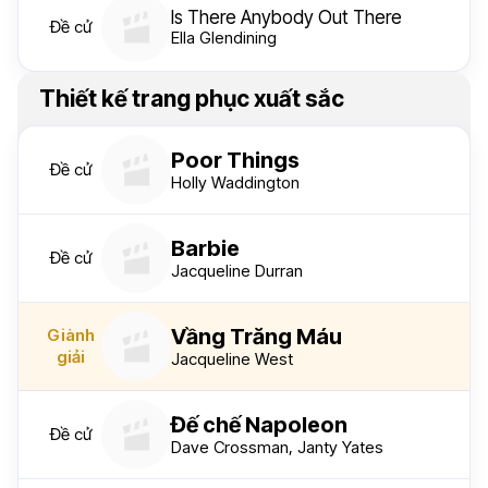
Is There Anybody Out There
Đề cử
Ella Glendining
Thiết kế trang phục xuất sắc
Poor Things
Đề cử
Holly Waddington
Barbie
Đề cử
Jacqueline Durran
Vầng Trăng Máu
Giành
giải
Jacqueline West
Đế chế Napoleon
Đề cử
Dave Crossman, Janty Yates