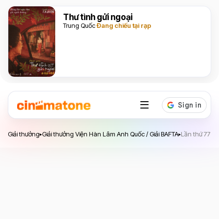
Thư tình gửi ngoại
Trung Quốc
Đang chiếu tại rạp
Giải thưởng Viện Hàn Lâm Anh Quốc / Giải BAFTA -
Giải thưởng
Giải thưởng Viện Hàn Lâm Anh Quốc / Giải BAFTA
Lần thứ 77 (2
Lần thứ 77 (2024)
▸
▸