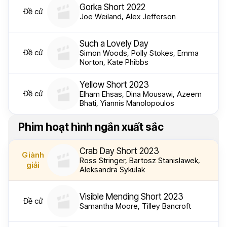
Gorka Short 2022
Đề cử
Joe Weiland, Alex Jefferson
Such a Lovely Day
Đề cử
Simon Woods, Polly Stokes, Emma
Norton, Kate Phibbs
Yellow Short 2023
Đề cử
Elham Ehsas, Dina Mousawi, Azeem
Bhati, Yiannis Manolopoulos
Phim hoạt hình ngắn xuất sắc
Crab Day Short 2023
Giành
Ross Stringer, Bartosz Stanislawek,
giải
Aleksandra Sykulak
Visible Mending Short 2023
Đề cử
Samantha Moore, Tilley Bancroft