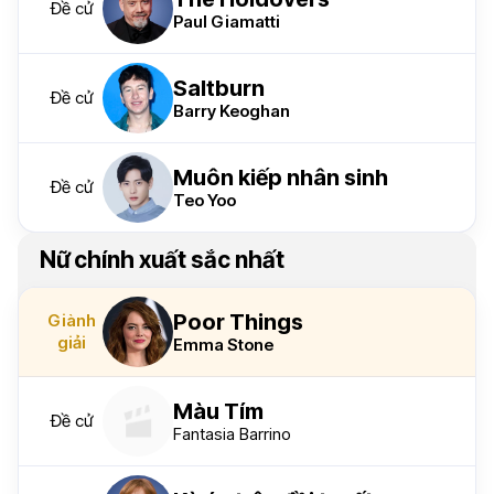
Đề cử
Paul Giamatti
Saltburn
Đề cử
Barry Keoghan
Muôn kiếp nhân sinh
Đề cử
Teo Yoo
Nữ chính xuất sắc nhất
Poor Things
Giành
giải
Emma Stone
Màu Tím
Đề cử
Fantasia Barrino