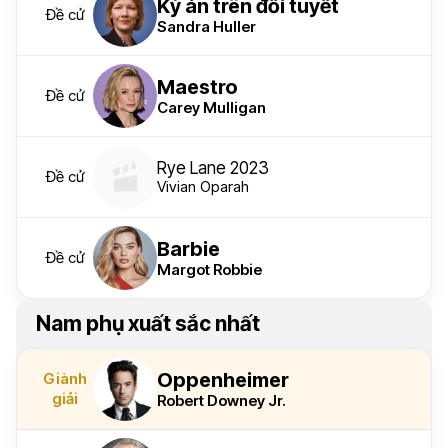
Kỳ án trên đồi tuyết
Đề cử
Sandra Huller
Maestro
Đề cử
Carey Mulligan
Rye Lane 2023
Đề cử
Vivian Oparah
Barbie
Đề cử
Margot Robbie
Nam phụ xuất sắc nhất
Oppenheimer
Giành
giải
Robert Downey Jr.