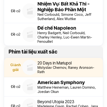
Nhiệm Vụ: Bất Khả Thi -
Nghiệp Báo Phần Một
Đề cử
Neil Corbould, Simone Coco, Jeff
Sutherland, Alex Wuttke
Đế chế Napoleon
Henry Badgett, Neil Corbould,
Đề cử
Charley Henley, Luc-Ewen Martin-
Fenouillet
Phim tài liệu xuất sắc
20 Days in Mariupol
Giành
Mstyslav Chernov, Raney Aronson-
giải
Rath
American Symphony
Đề cử
Matthew Heineman, Lauren Domino,
Joedan Okun
Beyond Utopia 2023
Đề cử
Madeleine Gavin, Rachel Cohen, Jana