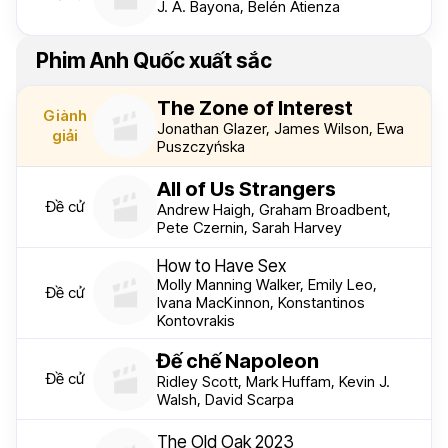
J. A. Bayona, Belén Atienza
Phim Anh Quốc xuất sắc
The Zone of Interest
Giành
Jonathan Glazer, James Wilson, Ewa
giải
Puszczyńska
All of Us Strangers
Đề cử
Andrew Haigh, Graham Broadbent,
Pete Czernin, Sarah Harvey
How to Have Sex
Molly Manning Walker, Emily Leo,
Đề cử
Ivana MacKinnon, Konstantinos
Kontovrakis
Đế chế Napoleon
Đề cử
Ridley Scott, Mark Huffam, Kevin J.
Walsh, David Scarpa
The Old Oak 2023