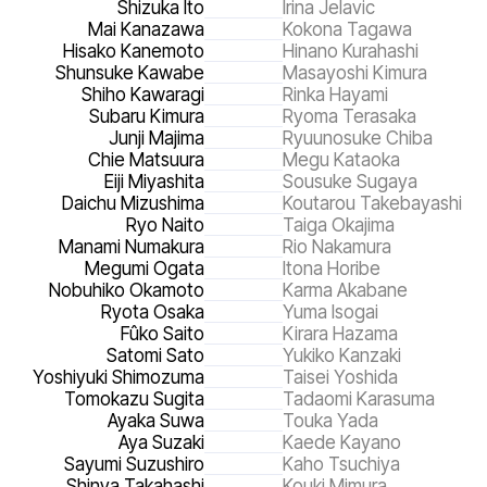
Shizuka Ito
Irina Jelavic
Mai Kanazawa
Kokona Tagawa
Hisako Kanemoto
Hinano Kurahashi
Shunsuke Kawabe
Masayoshi Kimura
Shiho Kawaragi
Rinka Hayami
Subaru Kimura
Ryoma Terasaka
Junji Majima
Ryuunosuke Chiba
Chie Matsuura
Megu Kataoka
Eiji Miyashita
Sousuke Sugaya
Daichu Mizushima
Koutarou Takebayashi
Ryo Naito
Taiga Okajima
Manami Numakura
Rio Nakamura
Megumi Ogata
Itona Horibe
Nobuhiko Okamoto
Karma Akabane
Ryota Osaka
Yuma Isogai
Fûko Saito
Kirara Hazama
Satomi Sato
Yukiko Kanzaki
Yoshiyuki Shimozuma
Taisei Yoshida
Tomokazu Sugita
Tadaomi Karasuma
Ayaka Suwa
Touka Yada
Aya Suzaki
Kaede Kayano
Sayumi Suzushiro
Kaho Tsuchiya
Shinya Takahashi
Kouki Mimura