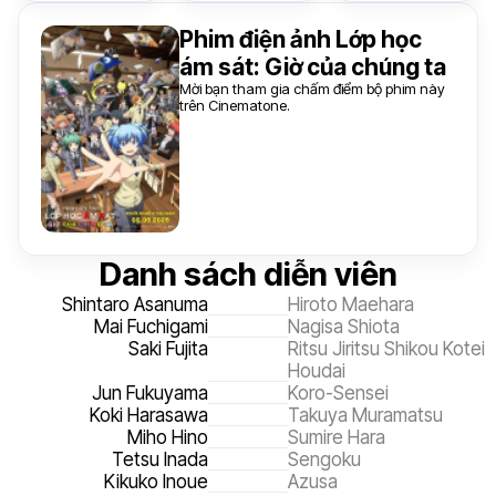
Phim điện ảnh Lớp học
ám sát: Giờ của chúng ta
Mời bạn tham gia chấm điểm bộ phim này
trên Cinematone.
Danh sách diễn viên
Shintaro Asanuma
Hiroto Maehara
Mai Fuchigami
Nagisa Shiota
Saki Fujita
Ritsu Jiritsu Shikou Kotei
Houdai
Jun Fukuyama
Koro-Sensei
Koki Harasawa
Takuya Muramatsu
Miho Hino
Sumire Hara
Tetsu Inada
Sengoku
Kikuko Inoue
Azusa