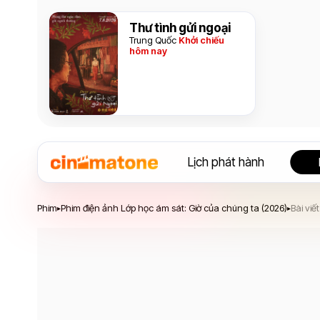
Thư tình gửi ngoại
Trung Quốc
Khởi chiếu
hôm nay
Lịch phát hành
Phim điện ảnh Lớp học ám sát: Giờ của chúng t
Phim
Phim điện ảnh Lớp học ám sát: Giờ của chúng ta (2026)
Bài viết
▸
▸