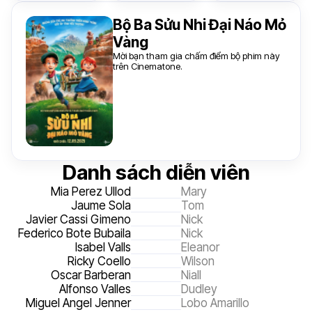
Bộ Ba Sửu Nhi Đại Náo Mỏ
Vàng
Mời bạn tham gia chấm điểm bộ phim này
trên Cinematone.
Danh sách diễn viên
Mia Perez Ullod
Mary
Jaume Sola
Tom
Javier Cassi Gimeno
Nick
Federico Bote Bubaila
Nick
Isabel Valls
Eleanor
Ricky Coello
Wilson
Oscar Barberan
Niall
Alfonso Valles
Dudley
Miguel Angel Jenner
Lobo Amarillo