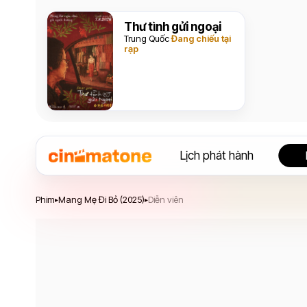
Thư tình gửi ngoại
Trung Quốc
Đang chiếu tại
rạp
Lịch phát hành
Mang Mẹ Đi Bỏ
Phim
Mang Mẹ Đi Bỏ (2025)
Diễn viên
▸
▸