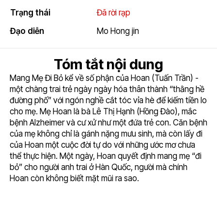
5.5
Trạng thái
Đã rời rạp
Đạo diễn
Mo Hong jin
Tóm tắt nội dung
Mang Mẹ Đi Bỏ kể về số phận của Hoan (Tuấn Trần) -
một chàng trai trẻ ngày ngày hóa thân thành “thằng hề
đường phố” với ngón nghề cắt tóc vỉa hè để kiếm tiền lo
cho mẹ. Mẹ Hoan là bà Lê Thị Hạnh (Hồng Đào), mắc
bệnh Alzheimer và cư xử như một đứa trẻ con. Căn bệnh
của mẹ không chỉ là gánh nặng mưu sinh, mà còn lấy đi
của Hoan một cuộc đời tự do với những ước mơ chưa
thể thực hiện. Một ngày, Hoan quyết định mang mẹ “đi
bỏ” cho người anh trai ở Hàn Quốc, người mà chính
Hoan còn không biết mặt mũi ra sao.