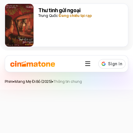
Thư tình gửi ngoại
Trung Quốc
Đang chiếu tại rạp
Mang Mẹ Đi Bỏ
Phim
Mang Mẹ Đi Bỏ (2025)
Thông tin chung
▸
▸