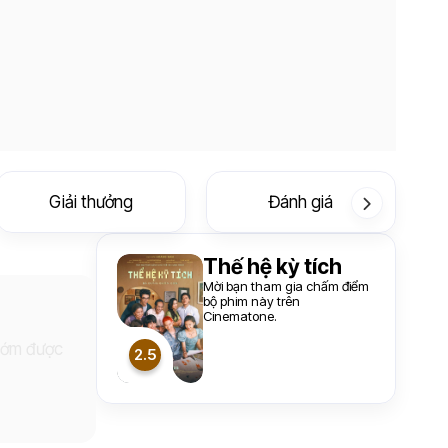
Giải thưởng
Đánh giá
Thế hệ kỳ tích
Mời bạn tham gia chấm điểm
bộ phim này trên
Cinematone.
 sớm được
2.5