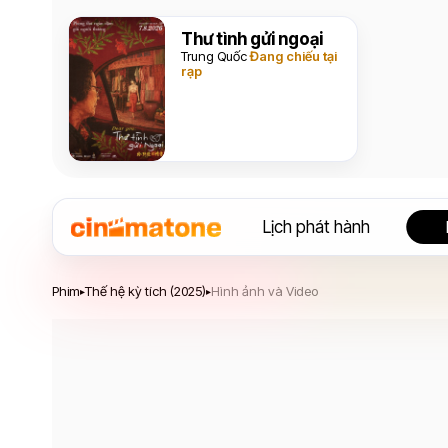
Thư tình gửi ngoại
Trung Quốc
Đang chiếu tại
rạp
Lịch phát hành
Thế hệ kỳ tích
Phim
Thế hệ kỳ tích (2025)
Hình ảnh và Video
▸
▸