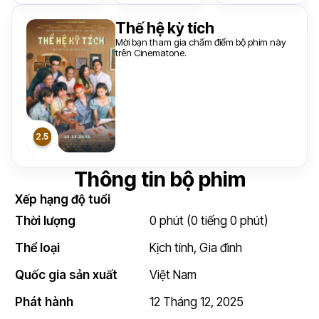
Thế hệ kỳ tích
Mời bạn tham gia chấm điểm bộ phim này
trên Cinematone.
Thông tin bộ phim
Xếp hạng độ tuổi
Thời lượng
0 phút (0 tiếng 0 phút)
Thể loại
Kịch tính
,
Gia đình
Quốc gia sản xuất
Việt Nam
Phát hành
12 Tháng 12, 2025