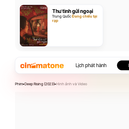
Thư tình gửi ngoại
Trung Quốc
Đang chiếu tại
rạp
Lịch phát hành
Deep Rising
Phim
Deep Rising (2023)
Hình ảnh và Video
▸
▸