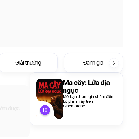
Giải thưởng
Đánh giá
Ma cây: Lửa địa
ngục
Mời bạn tham gia chấm điểm
bộ phim này trên
Cinematone.
 sớm được
10